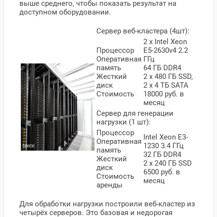
выше среднего, чтобы показать результат на
доступном оборудовании.
Сервер веб-кластера (4шт):
2 х Intel Xeon
Процессор
E5-2630v4 2.2
Оперативная
ГГц
память
64 ГБ DDR4
Жесткий
2 х 480 ГБ SSD,
диск
2 x 4 ТБ SATA
Стоимость
18000 руб. в
месяц
Сервер для генерации
нагрузки (1 шт):
Процессор
Intel Xeon E3-
Оперативная
1230 3.4 ГГц
память
32 ГБ DDR4
Жесткий
2 x 240 ГБ SSD
диск
6500 руб. в
Стоимость
месяц
аренды
Для обработки нагрузки построили веб-кластер из
четырёх серверов. Это базовая и недорогая