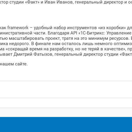
р студии «Факт» и Иван Иванов, генеральный директор и осн
как framework – удобный набор инструментов «из коробки» д
министративной части. Благодаря API «1С-Битрикс: Управлени
ью масштабировать проект, тратя на это минимум ресурсов. 
чика недорого. В финале нам осталось лишь немного оптимиз
ма «сокращай время на разработку, но не теряй в качестве», 
зывает Дмитрий Фатыхов, генеральный директор студии «Факт
 нашем сайте.