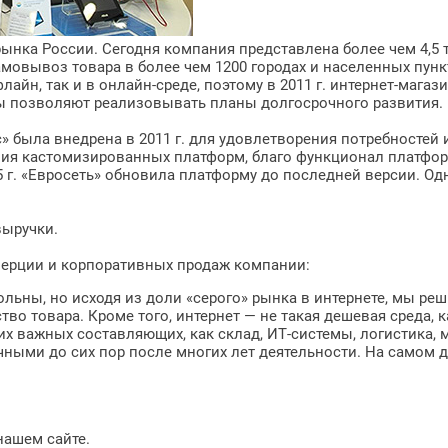
ынка России. Сегодня компания представлена более чем 4,5 
амовывоз товара в более чем 1200 городах и населенных пунк
йн, так и в онлайн-среде, поэтому в 2011 г. интернет-магази
ы позволяют реализовывать планы долгосрочного развития.
 была внедрена в 2011 г. для удовлетворения потребностей 
ия кастомизированных платформ, благо функционал платформ
 г. «Евросеть» обновила платформу до последней версии. О
выручки.
мерции и корпоративных продаж компании:
ьны, но исходя из доли «серого» рынка в интернете, мы реши
во товара. Кроме того, интернет — не такая дешевая среда, 
их важных составляющих, как склад, ИТ-системы, логистика, м
ными до сих пор после многих лет деятельности. На самом д
нашем сайте.