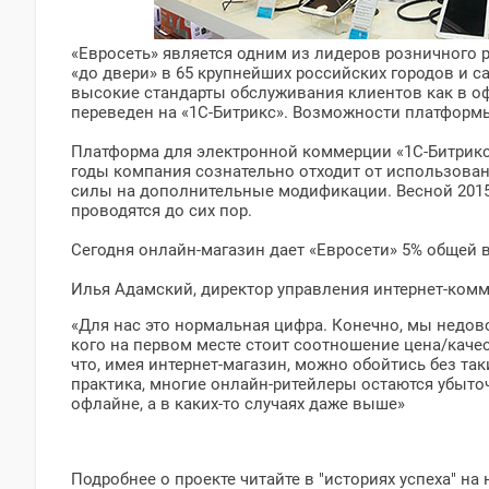
«Евросеть» является одним из лидеров розничного р
«до двери» в 65 крупнейших российских городов и с
высокие стандарты обслуживания клиентов как в офла
переведен на «1С-Битрикс». Возможности платформ
Платформа для электронной коммерции «1С-Битрикс»
годы компания сознательно отходит от использован
силы на дополнительные модификации. Весной 2015
проводятся до сих пор.
Сегодня онлайн-магазин дает «Евросети» 5% общей 
Илья Адамский, директор управления интернет-ком
«Для нас это нормальная цифра. Конечно, мы недовол
кого на первом месте стоит соотношение цена/качест
что, имея интернет-магазин, можно обойтись без так
практика, многие онлайн-ритейлеры остаются убыточ
офлайне, а в каких-то случаях даже выше»
Подробнее о проекте читайте в "историях успеха" на 