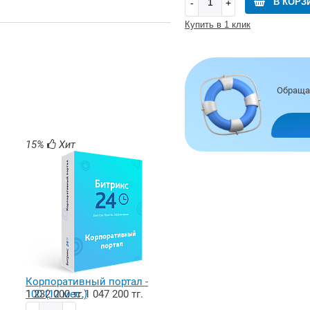
В КОРЗ
Купить в 1 клик
Обращай
15%
Хит
Корпоративный портал -
100 (12 мес.)
1 232 000 тг.
1 047 200 тг.