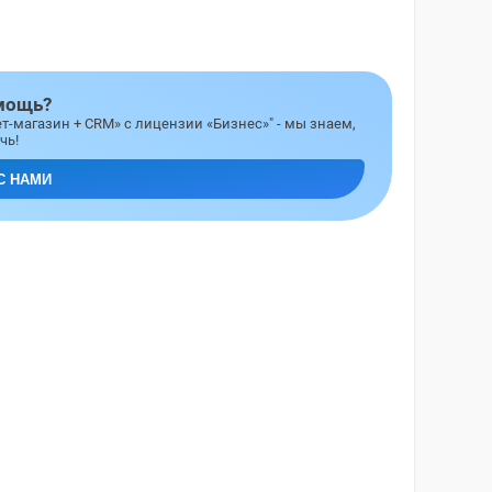
мощь?
т-магазин + CRM» с лицензии «Бизнес»" - мы знаем,
чь!
С НАМИ