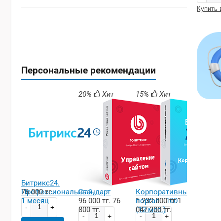
Купить 
Персональные рекомендации
20%
Хит
15%
Хит
Битрикс24.
Профессиональный,
76 000 тг.
Стандарт
Корпоративный
1 месяц
96 000 тг.
76
портал - 100
1 232 000 тг.
1
800 тг.
(12 мес.)
047 200 тг.